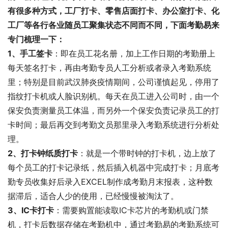
有很多种方式，工厂打卡、零售店面打卡、办公室打卡、化
工厂等各行各业随员工聚集状态不同而不同，下面考勤易来
专门梳理一下：
1、手工签卡
：即在员工花名册，加上工作日期的考勤册上
每天签名打卡，再由考勤专员人工分析或者录入考勤系统
里；特别是目前武汉肺炎疫情期间，公司谨慎起见，停用了
指纹打卡机或人脸识别机。每天在员工进入公司时，由一个
保安负责测量员工体温，而另外一个保安负责记录员工的打
卡时间；最后再交到考勤文员那里录入考勤系统进行分析处
理。
2、打卡钟纸质打卡
：就是一个带时钟的打卡机，边上放了
每个员工的打卡记录纸，然后插入机器中完成打卡；月底考
勤专员收集好后录入EXCEL制作成考勤月末报表，这种数
据滞后，适合人少的使用，已经慢慢被淘汰了。
3、IC卡打卡
：需要购置能读取IC卡芯片的考勤机或门禁
机，打卡后数据存储在考勤机中，通过考勤易的考勤系统可