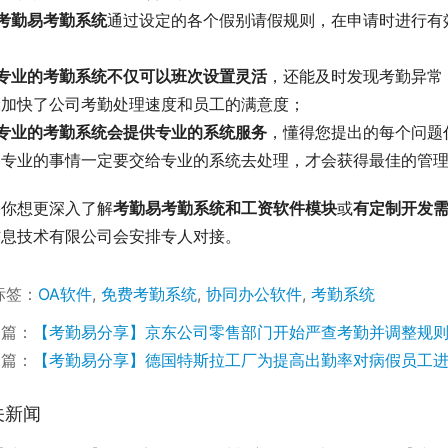
考勤易考勤系统
通过设定的各个假别请假规则，在申请时进行有
；
专业的考勤系统不仅可以班次设置灵活
，还能及时发现考勤异常
大加快了公司考勤处理速度和员工的满意度；
专业的考勤系统会提供专业的系统服务
，懂得您提出的每个问题
之专业的事情一定要交给专业的系统去处理，才会获得最佳的管
果你想更深入了解
考勤易考勤系统和工资软件模块
或
有定制开发
信息技术有限公司会安排专人对接。
标签：
OA软件
,
免费考勤系统
,
协同办公软件
,
考勤系统
一篇：
【考勤易分享】京东公司零售部门开始严查考勤并调整规
一篇：
【考勤易分享】德国特斯拉工厂为提高出勤率对病假员工
关新闻