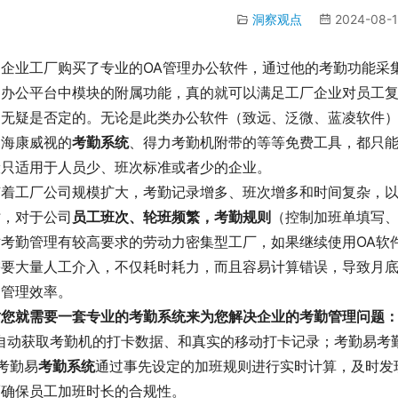
洞察观点
2024-08-1
多企业工厂购买了专业的OA管理办公软件，通过他的考勤功能采
动办公平台中模块的附属功能，真的就可以满足工厂企业对员工
案无疑是否定的。无论是此类办公软件（致远、泛微、蓝凌软件
、海康威视的
考勤系统
、得力考勤机附带的等等免费工具，都只
般只适用于人员少、班次标准或者少的企业。
随着工厂公司规模扩大，考勤记录增多、班次增多和时间复杂，
时，对于公司
员工班次、轮班频繁，考勤规则
（控制加班单填写
对考勤管理有较高要求的劳动力密集型工厂，如果继续使用OA软
需要大量人工介入，不仅耗时耗力，而且容易计算错误，导致月
的管理效率。
时您就需要一套专业的考勤系统来为您解决企业的考勤管理问题
、自动获取考勤机的打卡数据、和真实的移动打卡记录；考勤易考
考勤易
考勤系统
通过事先设定的加班规则进行实时计算，及时发
而确保员工加班时长的合规性。