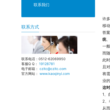
联系我们
许
移
联系方式
答
统
一
而
联系电话：0512-62069950
此
客服Q Q：
19128781
且
电子邮箱：
czitc@czitc.com
将
官方网站：
www.kaoqinyi.com
业
这
1
2、
从