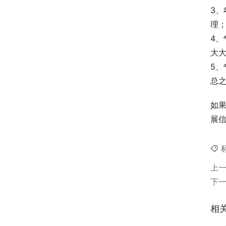
3、
理
4、
大
5、
总
如
展
上
下
相