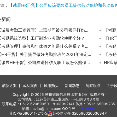
一篇：
【诚展HR干货】公司应该要给员工提供劳动保护和劳动条件
关新闻
【诚展考勤工资管理】上班期间被公司领导打伤导致的缺勤休假工资怎么发放？
【考勤系统选型】工厂制造业考勤软件哪个好？
【考勤管理】事假和年休假之间是什么关系？考勤请假制度咨询
【HR干货】关于提早做好考勤排班的2021年法定假日休假安排
【诚展HR干货】公司辞退怀孕女职工该怎么赔偿维权？
HR应
解决方案
成功案例
试用购买
新闻动态
洞察观点
关于
Copyright © 2026 苏州诚展信息技术有限公司 版权所有
公司地址：江苏苏州市工业园区一斗山路3号3号楼
联系电话：0512-62069950 18168992141 传真：0512-65099235
邮箱：czitc@czitc.com QQ在线：
19128781
苏ICP备08001172号-5
苏公网安备 32059002003684号