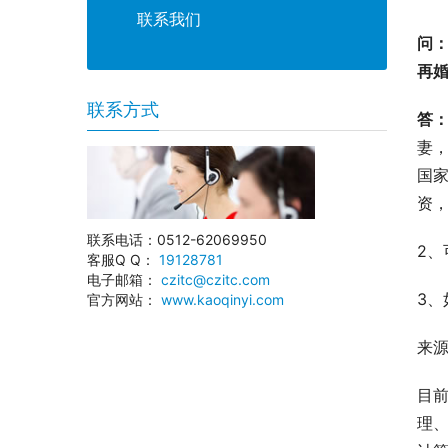
联系我们
问
再
联系方式
答
妻，
国
资
联系电话：0512-62069950
2
客服Q Q：
19128781
电子邮箱：
czitc@czitc.com
3、
官方网站：
www.kaoqinyi.com
来
目
理