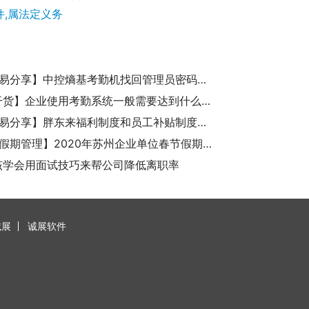
,属法定义务
【考勤易分享】中控熵基考勤机找回管理员密码申请时申请表一定要盖公司公章吗？
【HR干货】企业使用考勤系统一般需要达到什么目的和需要哪些功能？
【考勤易分享】胖东来福利制度和员工补贴制度分享
【考勤假期管理】2020年苏州企业单位春节假期延长多久？
该学会用面试技巧来帮公司降低离职率
诚展
诚展软件