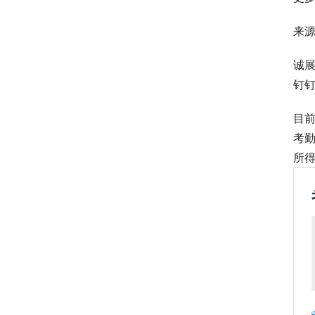
来
诚
钉钉
目
考
所