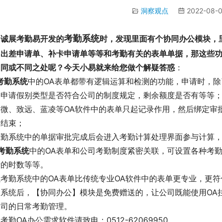
洞察观点
2022-08-0
考勤系统
用诚展考勤易开发的
时，发现里面有个协同办公模块，
、出差申请单、补卡申请单等等和考勤有关的表单单据，那这些功
相同或不同之处呢？今天小易就来给您做个解疑答惑
：
考勤系统
中的OA表单都带有逻辑运算和检测的功能，申请时，
、申请假别类型是否符合公司的制度规定，剩余额度是否有等等
泛微、致远、蓝凌等OA软件中的表单只起记录作用，然后绑定审
即结束；
考勤系统中的单据审批完成后会进入考勤计算处理界面参与计算
考勤系统
中的OA表单和公司考勤制度紧密关联，可设置各种考
请的时数等等。
以考勤系统中的OA表单比传统专业OA软件中的表单更专业，更
勤系统后，【协同办公】模块是免费赠送的，让公司既能使用OA
公司的日常考勤管理。
考勤OA办公需求软件请致电：0512-62069950.