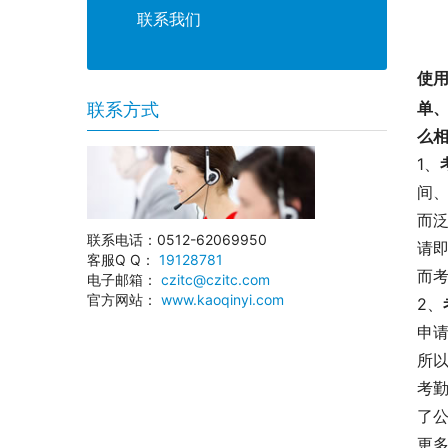
联系我们
使
单
联系方式
么
1、
间
而
联系电话：0512-62069950
请
客服Q Q：
19128781
而
电子邮箱：
czitc@czitc.com
官方网站：
www.kaoqinyi.com
2、
申
所
考
了
更多