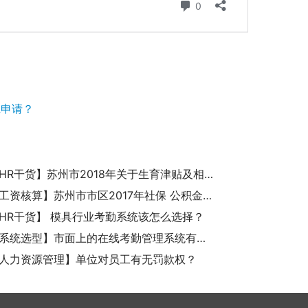
班申请？
【诚展HR干货】苏州市2018年关于生育津贴及相关报销流程及其规定是怎样的？
【诚展工资核算】苏州市市区2017年社保 公积金缴费基数 缴费比例分别是多少
HR干货】 模具行业考勤系统该怎么选择？
【考勤系统选型】市面上的在线考勤管理系统有哪些？
人力资源管理】单位对员工有无罚款权？