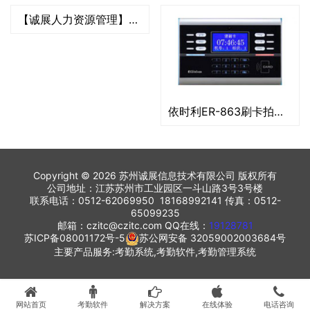
【诚展人力资源管理】劳务派遣合同的期限国家相关法律有什么特别规定？
依时利ER-863刷卡拍照考勤机
Copyright © 2026 苏州诚展信息技术有限公司 版权所有
公司地址：江苏苏州市工业园区一斗山路3号3号楼
联系电话：0512-62069950 18168992141 传真：0512-
65099235
邮箱：czitc@czitc.com QQ在线：
19128781
苏ICP备08001172号-5
苏公网安备 32059002003684号
主要产品服务:考勤系统,考勤软件,考勤管理系统
网站首页
考勤软件
解决方案
在线体验
电话咨询